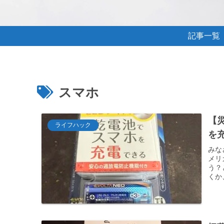
記事一覧
スマホ
【
ライフハック
を
みな
メリ
う？
くか