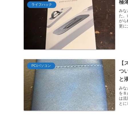
極薄
ライフハック
みな
た。
がら
更に
【ス
PC/パソコン
つ
と
みな
を８
は流
とに