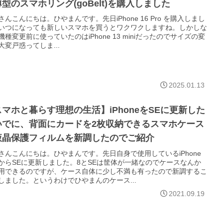
型のスマホリング(goBelt)を購入しました
さんこんにちは。ひやまんです。先日iPhone 16 Pro を購入しまし
いつになっても新しいスマホを買うとワクワクしますね。しかしな
機種変更前に使っていたのはiPhone 13 miniだったのでサイズの変
大変戸惑ってしま...
2025.01.13
マホと暮らす理想の生活】iPhoneをSEに更新した
いでに、背面にカードを2枚収納できるスマホケース
液晶保護フィルムを新調したのでご紹介
さんこんにちは。ひやまんです。先日自身で使用しているiPhone
からSEに更新しました。8とSEは筐体が一緒なのでケースなんか
用できるのですが、ケース自体に少し不満も有ったので新調するこ
しました。というわけでひやまんのケース...
2021.09.19