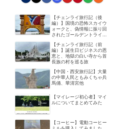
【チェンライ旅行記（後
編）】国境の恐怖スカイウ
ォークと、偽情報に振り回
されたゴールデントライア
ングル、そして帰路のビジ
【チェンライ旅行記（前
ネスクラスで足元の狭さに
編）】誕生日ビジネスの恩
咽び泣く旅
恵と、地獄の白い寺から首
長族の村を巡る旅
【中国・西安旅行記】大量
の中華人民ともみくちゃ兵
馬俑、華清宮他
【マイレージ初心者】マイ
ルについてまとめてみた
【コーヒー】電動コーヒー
ミルを購入してみました