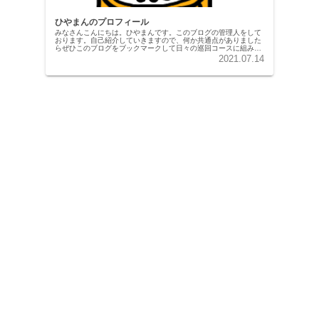
ひやまんのプロフィール
みなさんこんにちは。ひやまんです。このブログの管理人をして
おります。自己紹介していきますので、何か共通点がありました
らぜひこのブログをブックマークして日々の巡回コースに組み込
んでもらえると幸いです。基本情報 種族：人間 名前：ひやまん
2021.07.14
性別...