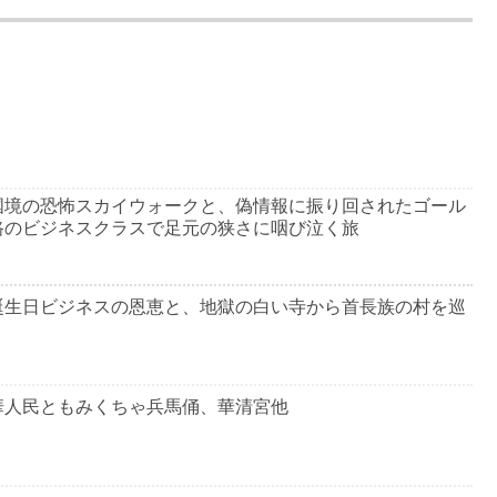
国境の恐怖スカイウォークと、偽情報に振り回されたゴール
路のビジネスクラスで足元の狭さに咽び泣く旅
誕生日ビジネスの恩恵と、地獄の白い寺から首長族の村を巡
華人民ともみくちゃ兵馬俑、華清宮他