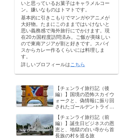
いと思っているお菓子はキャラメルコー
ン。嫌いなものはトマトです。
基本的に引きこもりでマンガやアニメが
大好物。たまにこのままではいけないと
思い義務感で海外旅行にでかけます。現
在20カ国程度訪問済み。ご飯が美味しい
ので東南アジアが割と好きです。スパイ
スからカレー作るくらいには料理しま
す。
詳しいプロフィールは
こちら
【チェンライ旅行記（後
編）】国境の恐怖スカイウ
ォークと、偽情報に振り回
されたゴールデントライア
ングル、そして帰路のビジ
【チェンライ旅行記（前
ネスクラスで足元の狭さに
編）】誕生日ビジネスの恩
咽び泣く旅
恵と、地獄の白い寺から首
長族の村を巡る旅