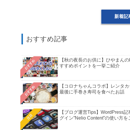
新着記
おすすめ記事
【秋の夜長のお供に】ひやまんのK
おすすめ
すすめポイントを一挙ご紹介
【コロナちゃんコラボ】レンタカ
おすすめ
最後に手巻き寿司を食べたお話
【ブログ運営Tips】WordPress記
注目
グイン”Nelio Content”の使い