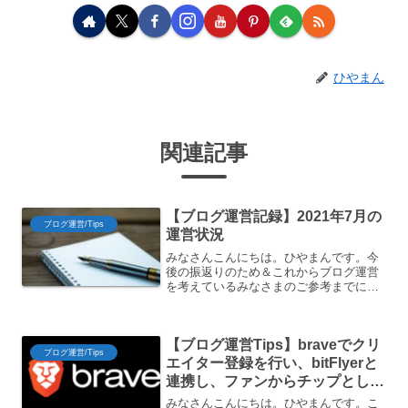
ひやまん
関連記事
【ブログ運営記録】2021年7月の
ブログ運営/Tips
運営状況
みなさんこんにちは。ひやまんです。今
後の振返りのため＆これからブログ運営
を考えているみなさまのご参考までに、
運営状況について記録します。2021年7
月末の運営状況です。ブログインフラ情
報レンタルサーバーConoha WING の
【ブログ運営Tips】braveでクリ
WINGパッ...
ブログ運営/Tips
エイター登録を行い、bitFlyerと
連携し、ファンからチップとして
仮想通貨（BAT）を受け取るよう
みなさんこんにちは。ひやまんです。こ