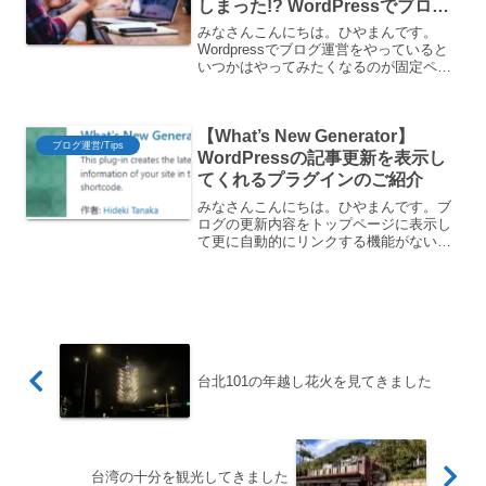
しまった!? WordPressでブログ
の記事一覧を表示するための固定
みなさんこんにちは。ひやまんです。
ページの作成方法
Wordpressでブログ運営をやっていると
いつかはやってみたくなるのが固定ペー
ジを使用したサイト型トップページの作
成ですよね。通常だとトップページは記
事の一覧画面になっているので、サイト
【What’s New Generator】
型にすることで見栄...
ブログ運営/Tips
WordPressの記事更新を表示し
てくれるプラグインのご紹介
みなさんこんにちは。ひやまんです。ブ
ログの更新内容をトップページに表示し
て更に自動的にリンクする機能がないだ
ろうかWordpressでブログ運営をされて
いる方は一度は上記のようなことを考え
たことがあるのではないでしょうか。上
記を実現するWo...
台北101の年越し花火を見てきました
台湾の十分を観光してきました