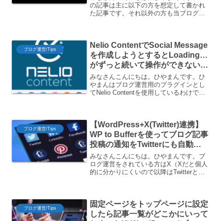
にする設定方法をご紹介
の記事は主に以下の方を想定して書かれ
た記事です。それ以外の方も当ブログの
裏側を覗くような気持ちで読んでもらえ
れば幸いです。 WordPressでブログ運営
している人 Twitterを運営している人
Nelio ContentでSocial Message
Bra...
ブログ運営/Tips
を作成しようとするとLoading…
がずっと続いて操作ができない現
象と回避策
みなさんこんにちは。ひやまんです。ひ
やまんはブログ運営用のプラグインとし
てNelio Contentを使用しているわけです
が、最近Social Messageの作成ができな
い現象が発生しております。根本的なも
のではないですが、一応回避策を見...
【WordPress+X(Twitter)連携】
ブログ運営/Tips
WP to Bufferを使ってブログ記事
投稿の通知をTwitterにも自動投
稿する方法
みなさんこんにちは。ひやまんです。ブ
ログ運営をされている方はX（Xだと個人
的に分かりにくいので以降はTwitterと呼
びます）やInstagramなどSNSへの自動投
稿を設定されている方も多いかと思いま
す。ひやまんブログでは主にTwitte...
固定ページをトップページに設定
ブログ運営/Tips
したら記事一覧がどこかにいって