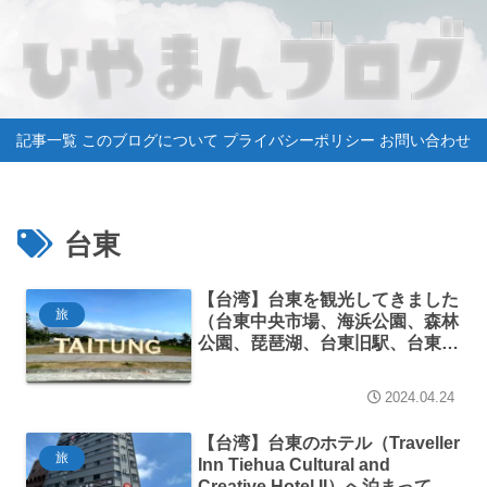
記事一覧
このブログについて
プライバシーポリシー
お問い合わせ
台東
【台湾】台東を観光してきました
旅
（台東中央市場、海浜公園、森林
公園、琵琶湖、台東旧駅、台東正
気路夜市）
2024.04.24
【台湾】台東のホテル（Traveller
旅
Inn Tiehua Cultural and
Creative Hotel II）へ泊まってき