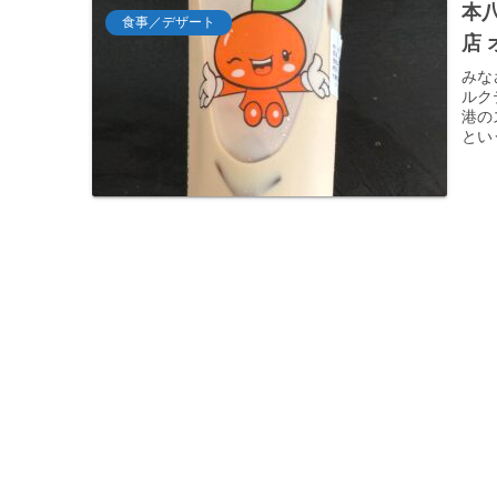
本
食事／デザート
店
みな
ルク
港の
とい