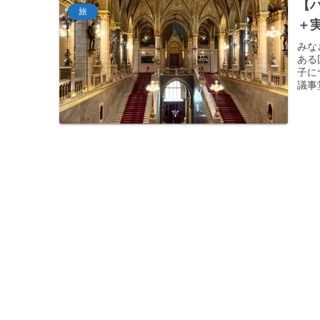
【
旅
＋
みな
ある
子に
議事