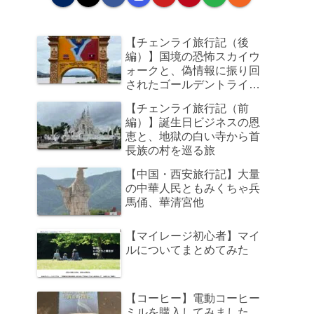
【チェンライ旅行記（後
編）】国境の恐怖スカイウ
ォークと、偽情報に振り回
されたゴールデントライア
ングル、そして帰路のビジ
【チェンライ旅行記（前
ネスクラスで足元の狭さに
編）】誕生日ビジネスの恩
咽び泣く旅
恵と、地獄の白い寺から首
長族の村を巡る旅
【中国・西安旅行記】大量
の中華人民ともみくちゃ兵
馬俑、華清宮他
【マイレージ初心者】マイ
ルについてまとめてみた
【コーヒー】電動コーヒー
ミルを購入してみました