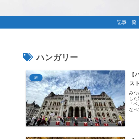
記事一覧
ハンガリー
【
旅
ス
みな
した
「ペ
なペ