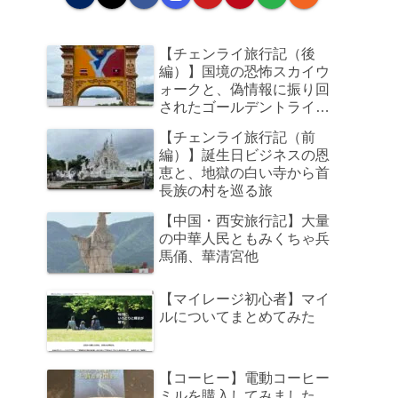
【チェンライ旅行記（後
編）】国境の恐怖スカイウ
ォークと、偽情報に振り回
されたゴールデントライア
ングル、そして帰路のビジ
【チェンライ旅行記（前
ネスクラスで足元の狭さに
編）】誕生日ビジネスの恩
咽び泣く旅
恵と、地獄の白い寺から首
長族の村を巡る旅
【中国・西安旅行記】大量
の中華人民ともみくちゃ兵
馬俑、華清宮他
【マイレージ初心者】マイ
ルについてまとめてみた
【コーヒー】電動コーヒー
ミルを購入してみました