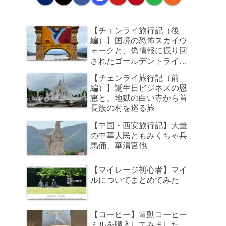
【チェンライ旅行記（後
編）】国境の恐怖スカイウ
ォークと、偽情報に振り回
されたゴールデントライア
ングル、そして帰路のビジ
【チェンライ旅行記（前
ネスクラスで足元の狭さに
編）】誕生日ビジネスの恩
咽び泣く旅
恵と、地獄の白い寺から首
長族の村を巡る旅
【中国・西安旅行記】大量
の中華人民ともみくちゃ兵
馬俑、華清宮他
【マイレージ初心者】マイ
ルについてまとめてみた
【コーヒー】電動コーヒー
ミルを購入してみました