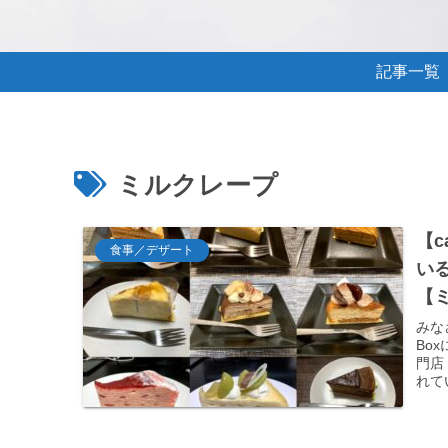
記事一覧
ミルクレープ
【c
食事／デザート
い
【
みな
Bo
門店
れて