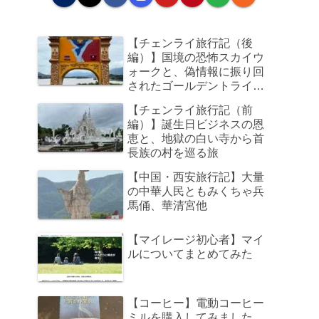
【チェンライ旅行記（後
編）】国境の恐怖スカイウ
ォークと、偽情報に振り回
されたゴールデントライア
ングル、そして帰路のビジ
【チェンライ旅行記（前
ネスクラスで足元の狭さに
編）】誕生日ビジネスの恩
咽び泣く旅
恵と、地獄の白い寺から首
長族の村を巡る旅
【中国・西安旅行記】大量
の中華人民ともみくちゃ兵
馬俑、華清宮他
【マイレージ初心者】マイ
ルについてまとめてみた
【コーヒー】電動コーヒー
ミルを購入してみました