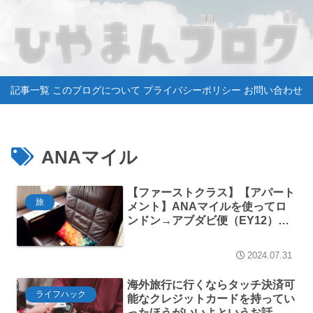
記事一覧
このブログについて
プライバシーポリシー
お問い合わせ
ANAマイル
【ファーストクラス】【アパート
旅
メント】ANAマイルを使ってロ
ンドン→アブダビ便（EY12）エ
ティハド航空のファーストクラス
に搭乗してきました
2024.07.31
海外旅行に行くならタッチ決済可
ライフハック
能なクレジットカードを持ってい
ったほうがいいよというお話