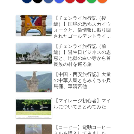
【チェンライ旅行記（後
編）】国境の恐怖スカイウ
ォークと、偽情報に振り回
されたゴールデントライア
ングル、そして帰路のビジ
【チェンライ旅行記（前
ネスクラスで足元の狭さに
編）】誕生日ビジネスの恩
咽び泣く旅
恵と、地獄の白い寺から首
長族の村を巡る旅
【中国・西安旅行記】大量
の中華人民ともみくちゃ兵
馬俑、華清宮他
【マイレージ初心者】マイ
ルについてまとめてみた
【コーヒー】電動コーヒー
ミルを購入してみました