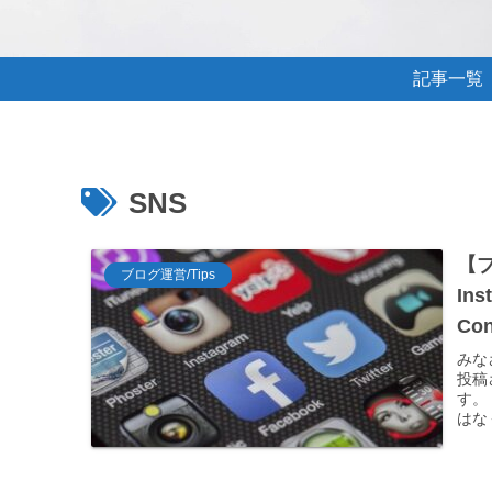
記事一覧
SNS
【ブ
ブログ運営/Tips
In
Co
みな
投稿
す。 
はなく