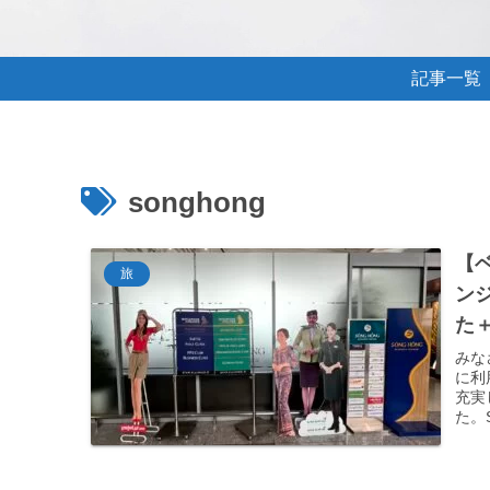
記事一覧
songhong
【
旅
ンジ
た
みな
に利
充実
た。S