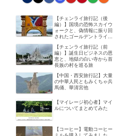
【チェンライ旅行記（後
編）】国境の恐怖スカイウ
ォークと、偽情報に振り回
されたゴールデントライア
ングル、そして帰路のビジ
【チェンライ旅行記（前
ネスクラスで足元の狭さに
編）】誕生日ビジネスの恩
咽び泣く旅
恵と、地獄の白い寺から首
長族の村を巡る旅
【中国・西安旅行記】大量
の中華人民ともみくちゃ兵
馬俑、華清宮他
【マイレージ初心者】マイ
ルについてまとめてみた
【コーヒー】電動コーヒー
ミルを購入してみました