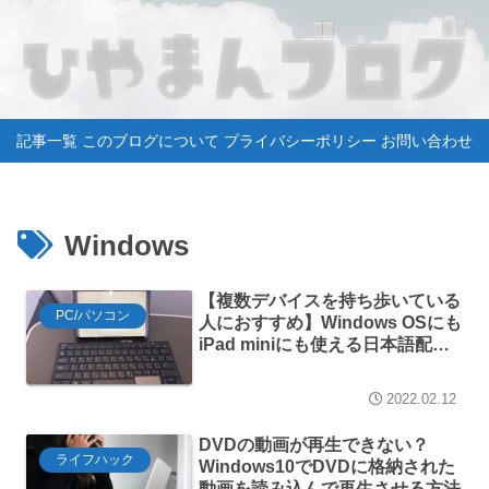
記事一覧
このブログについて
プライバシーポリシー
お問い合わせ
Windows
【複数デバイスを持ち歩いている
PC/パソコン
人におすすめ】Windows OSにも
iPad miniにも使える日本語配列
のタッチパッド付きBluetoothキ
ーボードがかなり便利な件【スタ
2022.02.12
バでもブログが書ける】
DVDの動画が再生できない？
ライフハック
Windows10でDVDに格納された
動画を読み込んで再生させる方法