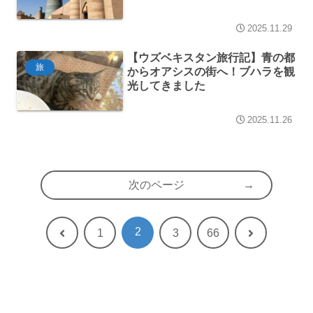
2025.11.29
【ウズベキスタン旅行記】青の都
旅
からオアシスの街へ！ブハラを観
光してきました
2025.11.26
次のページ
2
前
次
1
3
66
へ
へ