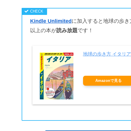
Kindle Unlimited
に加入すると地球の歩き
以上の本が
読み放題
です！
地球の歩き方 イタリア 2
Amazonで見る