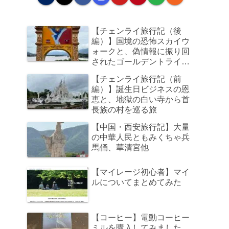
【チェンライ旅行記（後
編）】国境の恐怖スカイウ
ォークと、偽情報に振り回
されたゴールデントライア
ングル、そして帰路のビジ
【チェンライ旅行記（前
ネスクラスで足元の狭さに
編）】誕生日ビジネスの恩
咽び泣く旅
恵と、地獄の白い寺から首
長族の村を巡る旅
【中国・西安旅行記】大量
の中華人民ともみくちゃ兵
馬俑、華清宮他
【マイレージ初心者】マイ
ルについてまとめてみた
【コーヒー】電動コーヒー
ミルを購入してみました