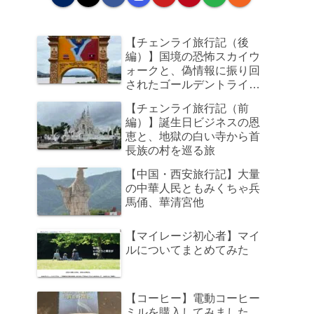
【チェンライ旅行記（後
編）】国境の恐怖スカイウ
ォークと、偽情報に振り回
されたゴールデントライア
ングル、そして帰路のビジ
【チェンライ旅行記（前
ネスクラスで足元の狭さに
編）】誕生日ビジネスの恩
咽び泣く旅
恵と、地獄の白い寺から首
長族の村を巡る旅
【中国・西安旅行記】大量
の中華人民ともみくちゃ兵
馬俑、華清宮他
【マイレージ初心者】マイ
ルについてまとめてみた
【コーヒー】電動コーヒー
ミルを購入してみました