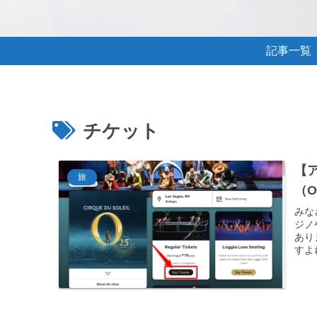
記事一覧
チケット
【
旅
（
みな
ジノ
あり
すよ