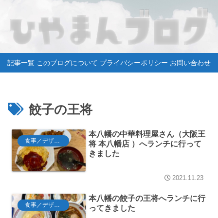
記事一覧
このブログについて
プライバシーポリシー
お問い合わせ
餃子の王将
本八幡の中華料理屋さん（大阪王
食事／デザート
将 本八幡店 ）へランチに行って
きました
2021.11.23
本八幡の餃子の王将へランチに行
食事／デザート
ってきました