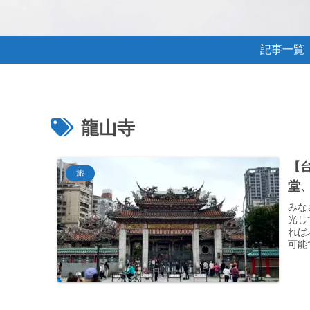
記事一覧
龍山寺
【
旅
堂
みな
光し
れば
可能