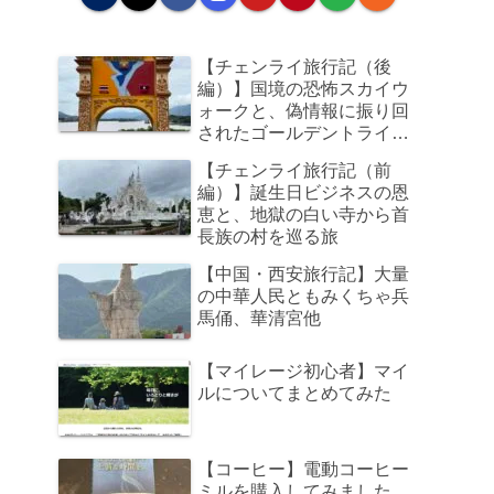
【チェンライ旅行記（後
編）】国境の恐怖スカイウ
ォークと、偽情報に振り回
されたゴールデントライア
ングル、そして帰路のビジ
【チェンライ旅行記（前
ネスクラスで足元の狭さに
編）】誕生日ビジネスの恩
咽び泣く旅
恵と、地獄の白い寺から首
長族の村を巡る旅
【中国・西安旅行記】大量
の中華人民ともみくちゃ兵
馬俑、華清宮他
【マイレージ初心者】マイ
ルについてまとめてみた
【コーヒー】電動コーヒー
ミルを購入してみました