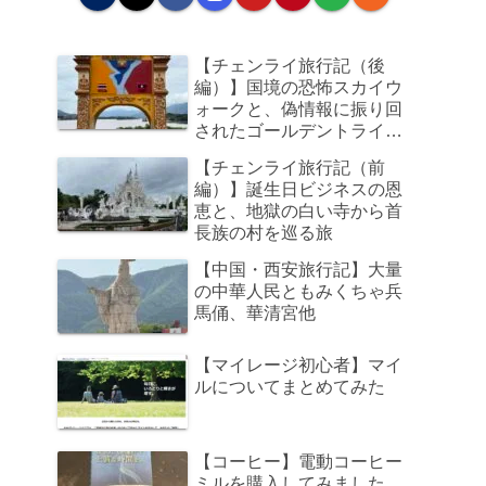
【チェンライ旅行記（後
編）】国境の恐怖スカイウ
ォークと、偽情報に振り回
されたゴールデントライア
ングル、そして帰路のビジ
【チェンライ旅行記（前
ネスクラスで足元の狭さに
編）】誕生日ビジネスの恩
咽び泣く旅
恵と、地獄の白い寺から首
長族の村を巡る旅
【中国・西安旅行記】大量
の中華人民ともみくちゃ兵
馬俑、華清宮他
【マイレージ初心者】マイ
ルについてまとめてみた
【コーヒー】電動コーヒー
ミルを購入してみました