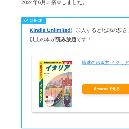
2024年6月に搭乗しました。
Kindle Unlimited
に加入すると地球の歩き
以上の本が
読み放題
です！
地球の歩き方 イタリア 2
Amazonで見る