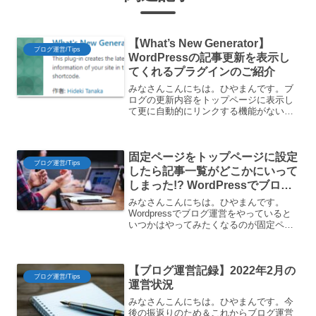
【What’s New Generator】
ブログ運営/Tips
WordPressの記事更新を表示し
てくれるプラグインのご紹介
みなさんこんにちは。ひやまんです。ブ
ログの更新内容をトップページに表示し
て更に自動的にリンクする機能がないだ
ろうかWordpressでブログ運営をされて
いる方は一度は上記のようなことを考え
たことがあるのではないでしょうか。上
固定ページをトップページに設定
記を実現するWo...
ブログ運営/Tips
したら記事一覧がどこかにいって
しまった!? WordPressでブログ
の記事一覧を表示するための固定
みなさんこんにちは。ひやまんです。
ページの作成方法
Wordpressでブログ運営をやっていると
いつかはやってみたくなるのが固定ペー
ジを使用したサイト型トップページの作
成ですよね。通常だとトップページは記
事の一覧画面になっているので、サイト
【ブログ運営記録】2022年2月の
型にすることで見栄...
ブログ運営/Tips
運営状況
みなさんこんにちは。ひやまんです。今
後の振返りのため＆これからブログ運営