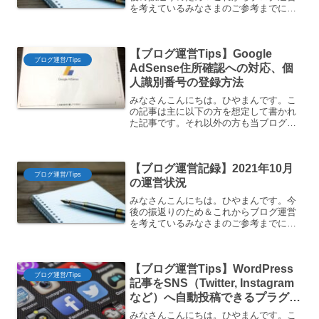
を考えているみなさまのご参考までに、
運営状況について記録します。2022年2
月末の運営状況です。ブログインフラ情
報レンタルサーバーConoha WING の
【ブログ運営Tips】Google
WINGパッ...
ブログ運営/Tips
AdSense住所確認への対応、個
人識別番号の登録方法
みなさんこんにちは。ひやまんです。こ
の記事は主に以下の方を想定して書かれ
た記事です。それ以外の方も当ブログの
裏側を覗くような気持ちで読んでもらえ
れば幸いです。 Google AdSenseに登録
している人 Google AdSenseから住...
【ブログ運営記録】2021年10月
ブログ運営/Tips
の運営状況
みなさんこんにちは。ひやまんです。今
後の振返りのため＆これからブログ運営
を考えているみなさまのご参考までに、
運営状況について記録します。2021年10
月末の運営状況です。ブログインフラ情
報レンタルサーバーConoha WING の
【ブログ運営Tips】WordPress
WINGパ...
ブログ運営/Tips
記事をSNS（Twitter, Instagram
など）へ自動投稿できるプラグイ
ン”Nelio Content”の使い方をご
みなさんこんにちは。ひやまんです。こ