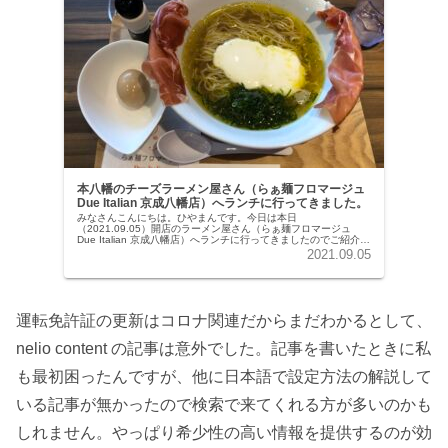
本八幡のチーズラーメン屋さん（らぁ麺フロマージュ
Due Italian 京成八幡店）へランチに行ってきました。
みなさんこんにちは。ひやまんです。今日は本日
（2021.09.05）開店のラーメン屋さん（らぁ麺フロマージュ
Due Italian 京成八幡店）へランチに行ってきましたのでご紹介し
ます。3年連続「ミシュランガイド東京」に掲載されているお
2021.09.05
店...
運転免許証の更新はコロナ関連だからまだわかるとして、
nelio content の記事は意外でした。記事を書いたときに私
も最初困ったんですが、他に日本語で設定方法の解説して
いる記事が無かったので検索で来てくれる方が多いのかも
しれません。やっぱり希少性の高い情報を提供するのが効