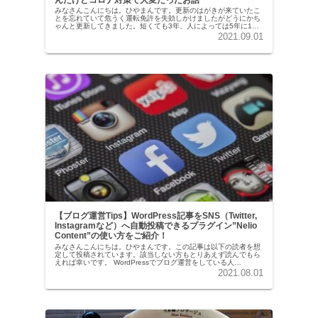
みなさんこんにちは。ひやまんです。更新のはがきが来ていたこ
とを忘れていて危うく運転免許を失効しかけましたがどうにかち
ゃんと更新してきました。短くても3年、人によっては5年に1回
の更新ですので全然覚えていないだろう＋今回は現場のコロナ対
2021.09.01
策とい...
【ブログ運営Tips】WordPress記事をSNS（Twitter,
Instagramなど）へ自動投稿できるプラグイン”Nelio
Content”の使い方をご紹介！
みなさんこんにちは。ひやまんです。この記事は以下の読者を想
定して投稿されています。該当しない方もとりあえず読んでもら
えれば幸いです。 WordPressでブログ運営をしている人
Instagram → WordPress ではなく、Word...
2021.08.01