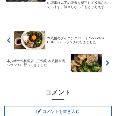
紹介！
の記事は以下の読者を想定して投稿され
ています。該当しない方もとりあえず読
んでもらえれば幸いです。 WordPressで
ブログ運営をしている人 Instagram →
WordPress ではなく、Word...
本八幡のダイニングバー（Pork&Wine
PORCO）へランチに行きました
本八幡の鴨料理店（三鴨庵 本八幡本店）
へランチに行ってきました
コメント
コメントを書き込む