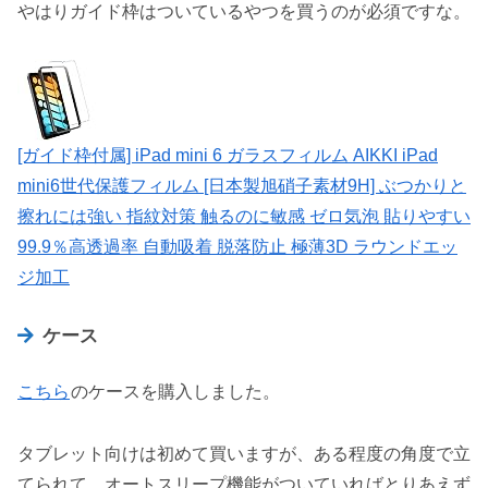
やはりガイド枠はついているやつを買うのが必須ですな。
[ガイド枠付属] iPad mini 6 ガラスフィルム AIKKI iPad
mini6世代保護フィルム [日本製旭硝子素材9H] ぶつかりと
擦れには強い 指紋対策 触るのに敏感 ゼロ気泡 貼りやすい
99.9％高透過率 自動吸着 脱落防止 極薄3D ラウンドエッ
ジ加工
ケース
こちら
のケースを購入しました。
タブレット向けは初めて買いますが、ある程度の角度で立
てられて、オートスリープ機能がついていればとりあえず