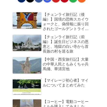
【チェンライ旅行記（後
編）】国境の恐怖スカイウ
ォークと、偽情報に振り回
されたゴールデントライア
ングル、そして帰路のビジ
【チェンライ旅行記（前
ネスクラスで足元の狭さに
編）】誕生日ビジネスの恩
咽び泣く旅
恵と、地獄の白い寺から首
長族の村を巡る旅
【中国・西安旅行記】大量
の中華人民ともみくちゃ兵
馬俑、華清宮他
【マイレージ初心者】マイ
ルについてまとめてみた
【コーヒー】電動コーヒー
ミルを購入してみました