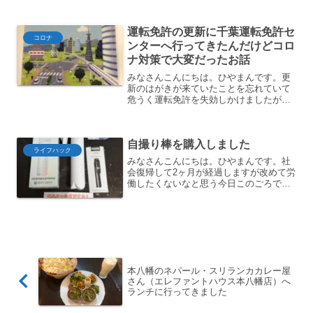
てみると持ち帰りだけではなくて、店内
でも使えるうえに支払いはクレジットカ
運転免許の更新に千葉運転免許セ
ードでできるらしい。支払...
コロナ
ンターへ行ってきたんだけどコロ
ナ対策で大変だったお話
みなさんこんにちは。ひやまんです。更
新のはがきが来ていたことを忘れていて
危うく運転免許を失効しかけましたがど
うにかちゃんと更新してきました。短く
ても3年、人によっては5年に1回の更新
ですので全然覚えていないだろう＋今回
自撮り棒を購入しました
は現場のコロナ対策とい...
ライフハック
みなさんこんにちは。ひやまんです。社
会復帰して2ヶ月が経過しますが改めて労
働したくないなと思う今日このごろで
す。久しぶりに海外旅行に行くことが決
まったので今更ながら自撮り棒を購入し
たのでご紹介します。自撮り棒に求める
もの世界6周してるのに今...
本八幡のネパール・スリランカカレー屋
さん（エレファントハウス本八幡店）へ
ランチに行ってきました