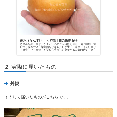
南水（なんすい） ＜ 赤梨 | 旬の果物百科
赤梨の品種、南水／なんすいの来歴や特徴と産地、旬の時期、選
び方と保存方法、栄養価などを紹介します。「南水」は長野県が
「越後」に「新水」を交配し育成した果実の形が扁円形で、果重
360g程で育成地において９月末から10月上旬に成熟する赤ナシ
で、...
実際に届いたもの
外観
そうして届いたものがこちらです。