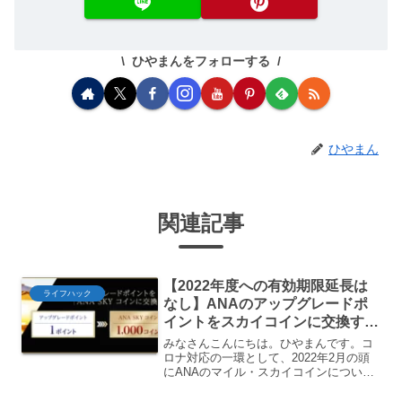
ひやまんをフォローする
ひやまん
関連記事
【2022年度への有効期限延長は
ライフハック
なし】ANAのアップグレードポ
イントをスカイコインに交換する
方法
みなさんこんにちは。ひやまんです。コ
ロナ対応の一環として、2022年2月の頭
にANAのマイル・スカイコインについて
は2023年3月末までの延長がアナウンス
されました。一安心ですね。しかし上記