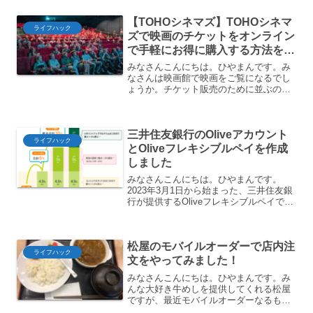
のアナウンスにはアップグレードポイン
【TOHOシネマズ】TOHOシネマ
トについての記...
ライフハック
ズで映画のチケットをオンライン
で手軽にお得に購入する方法をご
紹介【インターネットチケット】
みなさんこんにちは。ひやまんです。み
なさんは映画館で映画をご覧になるでし
ょうか。チケット販売のために並ぶのも
大変だし、Netflixやhulu、Amazon Prime
Video、U-NEXTなどオンラインで動画を
配信するサービスが充実し...
三井住友銀行のOliveアカウント
ライフハック
とOliveフレキシブルペイを作成
しました
みなさんこんにちは。ひやまんです。
2023年3月1日から始まった、三井住友銀
行が提供するOliveフレキシブルペイです
が、最高で15％ポイント還元という驚異
的なサービスです。というわけで今回は
OliveアカウントとOliveフレキシブルペ
松屋のモバイルオーダーで店内注
イ...
ライフハック
文をやってみました！
みなさんこんにちは。ひやまんです。み
んな大好き牛めしを提供してくれる松屋
ですが、最近モバイルオーダーなるもの
を始めたということを知りました。調べ