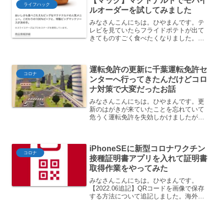
【マック】マクドナルドでモバイ
プレイの配置は作業効率に大...
ライフハック
ルオーダーを試してみました
みなさんこんにちは。ひやまんです。テ
レビを見ていたらフライドポテトが出て
きてものすごく食べたくなりました。私
はマクドナルドのあのしなしなしたポテ
トが結構好きだったりします。というわ
けでお昼はマクドナルドでテイクアウト
運転免許の更新に千葉運転免許セ
して食べることにしました...
コロナ
ンターへ行ってきたんだけどコロ
ナ対策で大変だったお話
みなさんこんにちは。ひやまんです。更
新のはがきが来ていたことを忘れていて
危うく運転免許を失効しかけましたがど
うにかちゃんと更新してきました。短く
ても3年、人によっては5年に1回の更新
ですので全然覚えていないだろう＋今回
iPhoneSEに新型コロナワクチン
は現場のコロナ対策とい...
コロナ
接種証明書アプリを入れて証明書
取得作業をやってみた
みなさんこんにちは。ひやまんです。
【2022.06追記】QRコードを画像で保存
する方法について追記しました。海外旅
行の事前準備で使用する場合がありま
す。2021年12月20日に、日本政府が公式
に提供する、新型コロナワクチン接種証