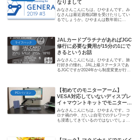
なりまして
みなさんこんにちは。ひやまんです。み
なさんは最近資格試験を受けたりしてい
るでしょうか。ひやまんは数年前に
TOEICを受けて以来、簿記の勉強をちょ
っとしたりはしましたが、特に何か資格
を取ろうとはしていませんでした。敢え
JALカードプラチナがあればJGC
て資格の形にしなくても知...
ライフハック
修行に必要な費用が15分の1にで
きるというお話
みなさんこんにちは。ひやまんです。旅
行好きの憧れ、JAL上級ステータスであ
るJGCですが2024年から制度変更が行わ
れたことによりステータス取得に1%JAL
マイル還元だと6,000万円必要国内線に
300回乗らないといけないなどかなりハ
【初めてのモニターアーム】
ードル...
PC/パソコン
VESA対応していないディスプレ
イ＋マウントキットでモニターア
ーム環境を構築してみました
みなさんこんにちは。ひやまんです。コ
ロナ禍の中、だいぶ自宅でのテレワーク
も浸透してきているのではないでしょう
か。しばらく家で仕事をしていると、
段々と仕事環境を良くして行きたくなる
のが人情というものです。例えばディス