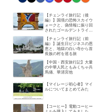
【チェンライ旅行記（後
編）】国境の恐怖スカイウ
ォークと、偽情報に振り回
されたゴールデントライア
ングル、そして帰路のビジ
【チェンライ旅行記（前
ネスクラスで足元の狭さに
編）】誕生日ビジネスの恩
咽び泣く旅
恵と、地獄の白い寺から首
長族の村を巡る旅
【中国・西安旅行記】大量
の中華人民ともみくちゃ兵
馬俑、華清宮他
【マイレージ初心者】マイ
ルについてまとめてみた
【コーヒー】電動コーヒー
ミルを購入してみました