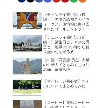
【チェンライ旅行記（後
編）】国境の恐怖スカイウ
ォークと、偽情報に振り回
されたゴールデントライア
ングル、そして帰路のビジ
【チェンライ旅行記（前
ネスクラスで足元の狭さに
編）】誕生日ビジネスの恩
咽び泣く旅
恵と、地獄の白い寺から首
長族の村を巡る旅
【中国・西安旅行記】大量
の中華人民ともみくちゃ兵
馬俑、華清宮他
【マイレージ初心者】マイ
ルについてまとめてみた
【コーヒー】電動コーヒー
ミルを購入してみました