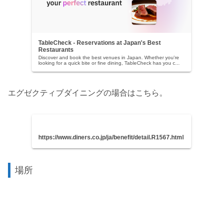
TableCheck - Reservations at Japan's Best
Restaurants
Discover and book the best venues in Japan. Whether you're
looking for a quick bite or fine dining, TableCheck has you c...
エグゼクティブダイニングの場合はこちら。
https://www.diners.co.jp/ja/benefit/detail.R1567.html
場所