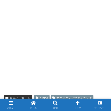
食事／デザート
ethica
エグゼクティブダイニング
エシカル
ダイナースクラブカード
メキシカン
銀座
メニュー
ホーム
検索
トップ
サイドバー