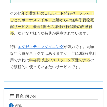
その他
年会費無料のETCカード発行や、フライト
ごとのボーナスマイル、空港からの無料手荷物宅
配サービス、最高1億円の海外旅行保険の自動付
帯
、などなど様々な特典が用意されています。
特に
エグゼクティブダイニング
が強力です。高額
な年会費がネックではありますが、年に3回程度利
用できれば
年会費以上のメリットを享受できる
の
で積極的に使っていきたいサービスです。
目次
外観