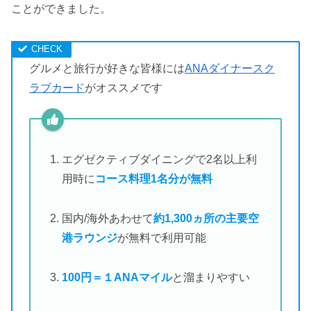
ことができました。
グルメと旅行が好きな皆様には
ANAダイナースク
ラブカード
がオススメです
エグゼクティブダイニングで2名以上利
用時に
コース料理1名分が無料
国内/海外あわせて
約1,300ヵ所の主要空
港ラウンジ
が無料で利用可能
100円＝１ANAマイル
と溜まりやすい