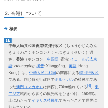
香港について
概要
中華人民共和国香港特別行政区
（ちゅうかじんみん
きょうわこくホンコンとくべつぎょうせいく）通
称、
香港
（ホンコン、
中国語
:
香港
;
イェール式広東
語
:
Hēunggóng
;
拼音
:
Xiānggǎng
、
英語
:
Hong
Kong
）は、
中華人民共和国
の南部にある
特別行政区
である。同じ特別行政区で
ポルトガル
の植民地であ
[4]
った
澳門（マカオ）
は南西に70km離れている
。
東
アジア
域内から多くの観光客をひきつけ、150年以
上にわたって
イギリス植民地
であったことで世界に
知られている。