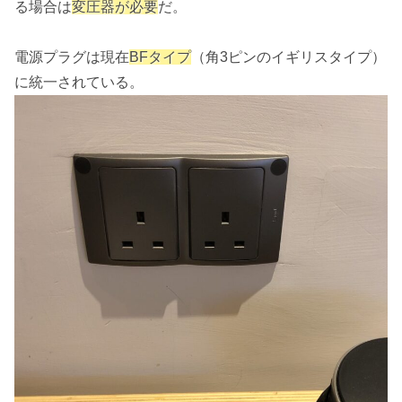
る場合は
変圧器が必要
だ。
電源プラグは現在
BFタイプ
（角3ピンのイギリスタイプ）
に統一されている。