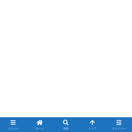
やはり曇ってるがその分過ごしやすいのでよし。
メニュー
ホーム
検索
トップ
サイドバー