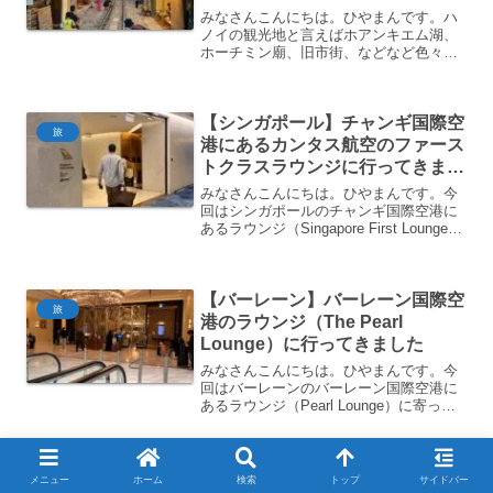
みなさんこんにちは。ひやまんです。ハ
ノイの観光地と言えばホアンキエム湖、
ホーチミン廟、旧市街、などなど色々あ
りますが、その中でもひときわクレイジ
ーな観光スポットがトレインストリート
です。今回はそのトレインストリートに
【シンガポール】チャンギ国際空
行ってきましたのでご紹介...
旅
港にあるカンタス航空のファース
トクラスラウンジに行ってきまし
た
みなさんこんにちは。ひやまんです。今
回はシンガポールのチャンギ国際空港に
あるラウンジ（Singapore First Lounge）
に寄ってきましたのでご紹介します。
Kindle Unlimitedに加入すると地球の歩き
方やるるぶ（一部）な...
【バーレーン】バーレーン国際空
旅
港のラウンジ（The Pearl
Lounge）に行ってきました
みなさんこんにちは。ひやまんです。今
回はバーレーンのバーレーン国際空港に
あるラウンジ（Pearl Lounge）に寄って
きましたのでご紹介します。とても広
く、豪華で素晴らしいラウンジでした
が、シャワールームだけは残念でした。
【ファーストクラス】バンコク→
Kindle U...
メニュー
ホーム
検索
トップ
サイドバー
旅