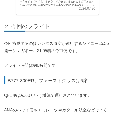
ァーストクラス。ルートによっては片道200万円以上かかる場合
もあるため庶民にはなかなか手の出ない代物ではあります。しか
しながら世界一周航空券を使えばかなりお得にファーストクラス
2024.07.20
に搭乗...
今回のフライト
今回搭乗するのはカンタス航空が運行するシドニー15:55
発ーシンガポール21:05着のQF1便です。
フライト時間は約8時間です。
B777-300ER、ファーストクラスは6席
QF1便はA380という機体で運行されています。
ANAのハワイ便やエミレーツやカタール航空などでよく