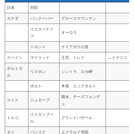
日本
羽田
カナダ
バンクーバー
グロースマウンテン
イエローナイ
オーロラ
フ
トロント
ナイアガラの滝
スペイン
マドリッド
王宮、トレド
←イマココ
ポルトガ
リスボン
シントラ、ロカ岬
ル
ポルト
本屋、エッグタルト
噴水、チーズフォンデ
スイス
ジュネーブ
ュ
イスタンブー
トルコ
グランドバザール
ル
タイ
バンコク
エメラルド寺院