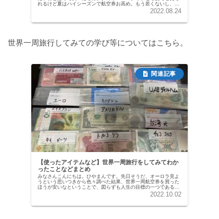
れるけど夏はハイシーズンで航空券お高め。もう若くないし、ビ
ジネスクラスで行こうかと思うと100万円くらいかかります。流
2022.08.24
石にこ...
世界一周旅行してみての学び等についてはこちら。
【使ったアイテムなど】世界一周旅行をしてみてわか
ったことなどまとめ
みなさんこんにちは。ひやまんです。先日そうだ、オーロラ見よ
うという思いつきから色々調べた結果、世界一周航空券を買った
ほうが安いなということで、図らずも人生の目標の一つである世
界一周を達成してしまいました。18日間という、世界一周にして
2022.10.02
は短い...