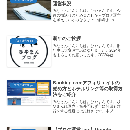
ブログ運営/Tips
運営状況
みなさんこんにちは。ひやまんです。今
後の振返りのため＆これからブログ運営
を考えているみなさまのご参考までに、
運営状況について記録します。2022年2
月末の運営状況です。ブログインフラ情
報レンタルサーバーConoha WING の
新年のご挨拶
WINGパッ...
ブログ運営/Tips
みなさんこんにちは。ひやまんです。旧
年中は大変お世話になりました。2024年
もよろしくお願いします。2023年は
Googleの検索アルゴリズムの変更に影響
されたのかPV数が半分にまでなってしま
いましたが私は元気です。2022年から会
社を休ん...
Booking.comアフィリエイトの
ブログ運営/Tips
始め方とホテルリンク等の取得方
法をご紹介
みなさんこんにちは。ひやまんです。ひ
やまんは国内・海外問わず年に何回も旅
行をする程度には旅好きです。本ブログ
でも旅行記事を投稿していますし、その
中でオススメの観光地や、実際に宿泊し
たホテルの情報などもご紹介していま
【ブログ運営Tips】Google
す。そんな旅好きが必ずと行...