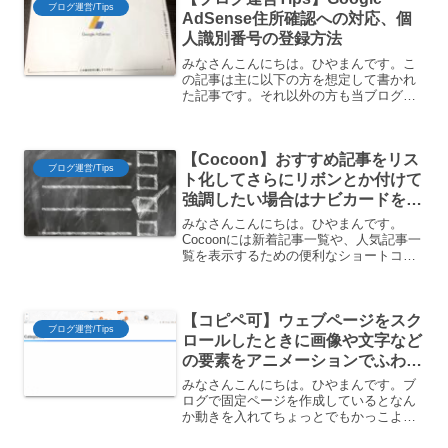
ブログ運営/Tips
AdSense住所確認への対応、個
人識別番号の登録方法
みなさんこんにちは。ひやまんです。こ
の記事は主に以下の方を想定して書かれ
た記事です。それ以外の方も当ブログの
裏側を覗くような気持ちで読んでもらえ
れば幸いです。 Google AdSenseに登録
している人 Google AdSenseから住...
【Cocoon】おすすめ記事をリス
ブログ運営/Tips
ト化してさらにリボンとか付けて
強調したい場合はナビカードを使
おう【ナビカード】
みなさんこんにちは。ひやまんです。
Cocoonには新着記事一覧や、人気記事一
覧を表示するための便利なショートコー
ドが多数用意されていますが、一方でこ
んなことを思ったことは無いでしょう
か。新着記事や人気記事で、表示させた
【コピペ可】ウェブページをスク
いリンクを自由に選択で...
ブログ運営/Tips
ロールしたときに画像や文字など
の要素をアニメーションでふわっ
とフェード表示する方法
みなさんこんにちは。ひやまんです。ブ
【CSS・Javascript・jQuery・
ログで固定ページを作成しているとなん
か動きを入れてちょっとでもかっこよく
WordPress】
したいな～。かっこいいサイトでよくふ