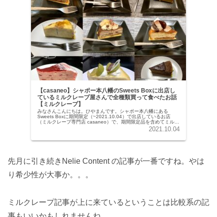
【casaneo】シャポー本八幡のSweets Boxに出店し
ているミルクレープ屋さんで全種類買って食べたお話
【ミルクレープ】
みなさんこんにちは。ひやまんです。シャポー本八幡にある
Sweets Boxに期間限定（~2021.10.04）で出店しているお店
（ミルクレープ専門店 casaneo）で、期間限定品を含めてミルク
レープ全9種類が販売されていました。ミルクレー...
2021.10.04
先月に引き続きNelie Content の記事が一番ですね。やは
り希少性が大事か。。。
ミルクレープ記事が上に来ているということは比較系の記
事もいいかもしれませんね。