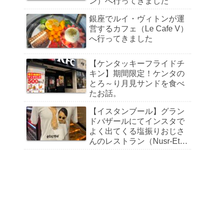
ン）へ行ってきました
銀座でルイ・ヴィトンが運
営するカフェ（Le Cafe V）
へ行ってきました
【ケンタッキーフライドチ
キン】期間限定！ケンタの
とろ～り月見サンドを食べ
たお話。
【イスタンブール】グラン
ドバザールにてインスタで
よく出てくる塩振りおじさ
んのレストラン（Nusr-Et
Steakhouse）へ行ってきま
した【世界一周旅行】