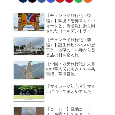
【チェンライ旅行記（後
編）】国境の恐怖スカイウ
ォークと、偽情報に振り回
されたゴールデントライア
ングル、そして帰路のビジ
【チェンライ旅行記（前
ネスクラスで足元の狭さに
編）】誕生日ビジネスの恩
咽び泣く旅
恵と、地獄の白い寺から首
長族の村を巡る旅
【中国・西安旅行記】大量
の中華人民ともみくちゃ兵
馬俑、華清宮他
【マイレージ初心者】マイ
ルについてまとめてみた
【コーヒー】電動コーヒー
ミルを購入してみました