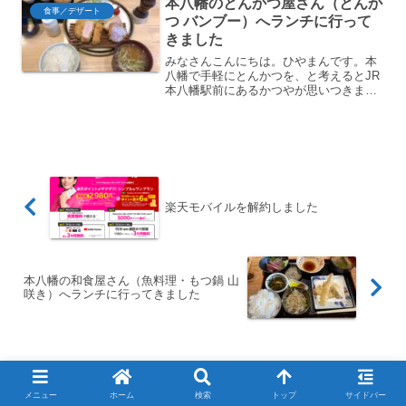
本八幡のとんかつ屋さん（とんか
だ。京成八幡駅からは徒歩...
食事／デザート
つ バンブー）へランチに行って
きました
みなさんこんにちは。ひやまんです。本
八幡で手軽にとんかつを、と考えるとJR
本八幡駅前にあるかつやが思いつきます
が、駅からちょっと歩いたところにもと
んかつ屋さん（とんかつ バンブー）があ
りますのでご紹介します。 JR本八幡駅か
ら徒歩5分 オシ...
楽天モバイルを解約しました
本八幡の和食屋さん（魚料理・もつ鍋 山
咲き）へランチに行ってきました
コメント
メニュー
ホーム
検索
トップ
サイドバー