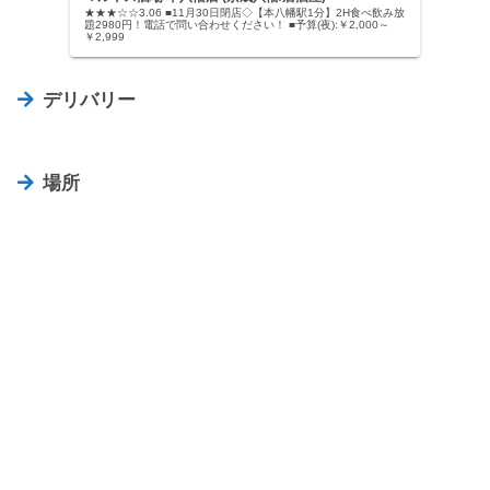
★★★☆☆3.06 ■11月30日閉店◇【本八幡駅1分】2H食べ飲み放
題2980円！電話で問い合わせください！ ■予算(夜):￥2,000～
￥2,999
デリバリー
場所