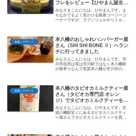
フレをレビュー【ひやまん誕生
日】
みなさまこんにちは。ひやまんです。ま
ちなかでもよく見かける銀座コージーコ
ーナーですが、ラプンツェルやリトルマ
ーメイドを表現したディズニーコラボ商
品があることで有名ですね。今回はその
なかでも季節限定で展開しているくまの
本八幡のおしゃれハンバーガー屋
プーさんはちみつレモンス...
食事／デザート
さん（SHI SHI BONE Ⅱ）へラン
チに行ってきました
みなさんこんにちは。ひやまんです。市
川市役所は実は市川駅ではなく本八幡駅
が最寄りなんで実質本八幡が市川市の中
心なんですが、その市川市役所の向かい
におしゃれハンバーガー屋さん（SHI
SHI BONE Ⅱ）がありまして、いつもコ
本八幡のタピオカミルクティー屋
ルトンプラザに...
食事／デザート
さん（タピオカ専門店 オレン
ジ）でタピオカミルクティーを買
いました。
みなさんこんにちは。ひやまんです。京
成八幡駅近くにあるタピオカミルクティ
ー屋さんでタピオカミルクティーを買っ
てきました。有名な香港のスイーツ（鶏
蛋仔-エッグワッフル）も扱っているお店
です。外観というわけでやってきたの