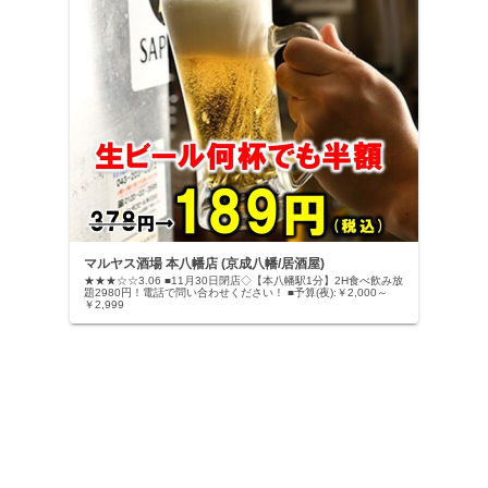
マルヤス酒場 本八幡店 (京成八幡/居酒屋)
★★★☆☆3.06 ■11月30日閉店◇【本八幡駅1分】2H食べ飲み放
題2980円！電話で問い合わせください！ ■予算(夜):￥2,000～
￥2,999