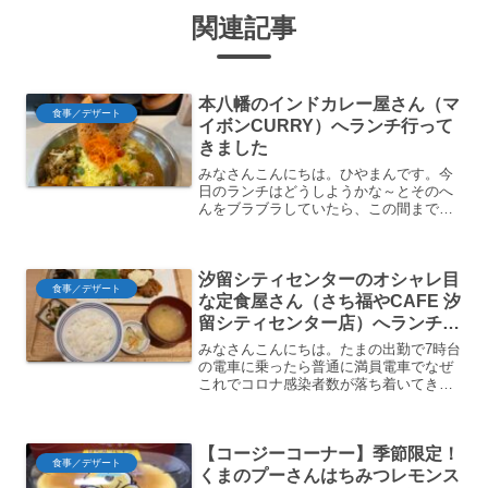
関連記事
本八幡のインドカレー屋さん（マ
食事／デザート
イボンCURRY）へランチ行って
きました
みなさんこんにちは。ひやまんです。今
日のランチはどうしようかな～とそのへ
んをブラブラしていたら、この間まで何
もなかった建物にカレー屋さんが入って
いるのを見つけたのでご紹介します。
元々別の場所で週1回程度出店していたお
汐留シティセンターのオシャレ目
店のようです。まろやかで...
食事／デザート
な定食屋さん（さち福やCAFE 汐
留シティセンター店）へランチに
行ってきました
みなさんこんにちは。たまの出勤で7時台
の電車に乗ったら普通に満員電車でなぜ
これでコロナ感染者数が落ち着いてきて
いるのか疑問を隠せないひやまんです。
今日はそんな出社先のランチということ
でオシャレ目な定食屋さん（さち福や
【コージーコーナー】季節限定！
CAFE 汐留シティセン...
食事／デザート
くまのプーさんはちみつレモンス