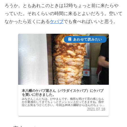
ろうか。ともあれこのときは12時ちょっと前に来たらや
っていた。それくらいの時間に来るとよいだろう。空いて
なかったら近くにある
ケバブ
でも食べればいいと思う。
本八幡のケバブ屋さん（パラダイスケバブ）にケバブ
を買いに行きました。
みなさんこんにちは。ひやまんです。梅雨も明けて雲の感じなん
かが夏感出してきてちょっとテンション上がってきますね。熱中
症にお気をつけください。今回はJR本八幡駅からほんのちょっと
行ったところにお店を構えるケバブ屋さんをご紹介します。お野
2021.07.18
菜もり...