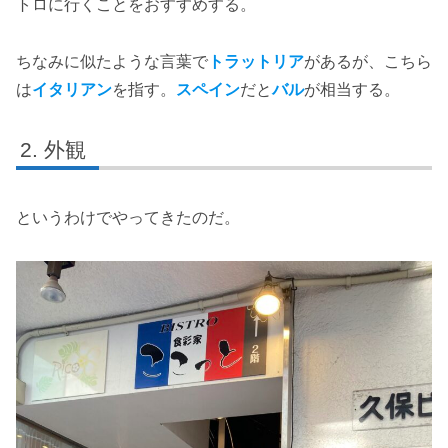
トロに行くことをおすすめする。
ちなみに似たような言葉で
トラットリア
があるが、こちら
は
イタリアン
を指す。
スペイン
だと
バル
が相当する。
外観
というわけでやってきたのだ。