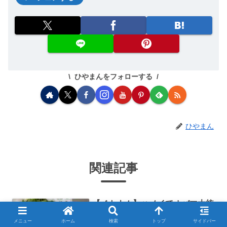
ひやまんをフォローする
ひやまん
関連記事
【ベトナム】ハノイでオバマ大統
旅
領も食べたブンチャー（ブンチャ
メニュー
ホーム
検索
トップ
サイドバー
ーフォンリエン）へいってきまし