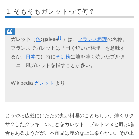
そもそもガレットって何？
[1]
ガレット
（
仏
:
galette
）は、
フランス料理
の名称。
フランスでガレットは「円く焼いた料理」を意味す
るが、
日本
では特に
そば粉
生地を薄く焼いたブルタ
ーニュ風ガレットを指すことが多い。
Wikipedia
ガレット
より
どうやら広義にはただの丸い料理のことらしい。薄くサク
サクしたクッキーのことをガレット・ブルトンヌと呼ぶ場
合もあるようだが、本商品は厚めな上に柔らかい。その上