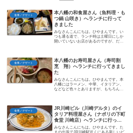
本八幡の和食屋さん（魚料理・も
食事／デザート
つ鍋 山咲き）へランチに行って
きました
みなさんこんにちは。ひやまんです。い
つも通る道で、ランチ時は土曜日にしか
開いていないお店があるのですが、だい
たいいつも一杯で入れませんでした。き
ょうは開店時間直後くらいに行ったらな
んとか入れたのでご紹介します。ちょっ
本八幡のお寿司屋さん（寿司割
とお高めですが、満足感の...
食事／デザート
烹 翔）へランチに行ってきまし
た
みなさんこんにちは。ひやまんです。本
八幡にはラーメン、中華、イタリアン、
などなど色々とありますが、もちろん和
食もあります。今回はランチに握り寿司
や海鮮丼を提供してくれるお店をご紹介
します。ランチセットは小鉢、お椀、食
JR川崎ビル（川崎デルタ）のイ
後のミニコーヒーが付いて...
食事／デザート
タリア料理屋さん（ナポリの下町
食堂 川崎店）へランチに行って
きました
みなさんこんにちは。ひやまんです。た
まの出張でJR川崎駅近くにある新しいビ