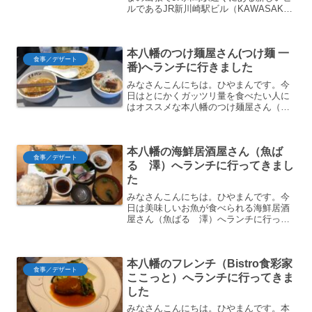
ルであるJR新川崎駅ビル（KAWASAKI
DELTA ）に行ってきました。せっかくな
のでビル内にあるイタリア料理屋さん
（ナポリの下町食堂 川崎店）にてランチ
本八幡のつけ麺屋さん(つけ麺 一
を頂きま...
食事／デザート
番)へランチに行きました
みなさんこんにちは。ひやまんです。今
日はとにかくガッツリ量を食べたい人に
はオススメな本八幡のつけ麺屋さん（つ
け麺 一番）をご紹介します。外観とい
うわけでランチを食べにやってきたの
だ。JR本八幡駅南口を出て右に曲がり、
本八幡の海鮮居酒屋さん（魚ば
駅建物に沿ってまっすぐ行...
食事／デザート
る 澤）へランチに行ってきまし
た
みなさんこんにちは。ひやまんです。今
日は美味しいお魚が食べられる海鮮居酒
屋さん（魚ばる 澤）へランチに行って
きましたのでご紹介します。 駅チカだけ
ど、ちょっと見つけにくい オシャレな店
内 リーズナブルなお魚ランチ外観という
本八幡のフレンチ（Bistro食彩家
わけでやってきたの...
食事／デザート
ここっと）へランチに行ってきま
した
みなさんこんにちは。ひやまんです。本