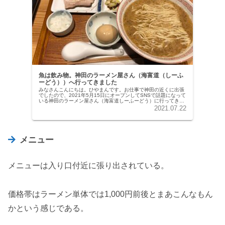
魚は飲み物。神田のラーメン屋さん（海富道（しーふ
ーどう））へ行ってきました
みなさんこんにちは。ひやまんです。お仕事で神田の近くに出張
でしたので、2021年5月15日にオープンしてSNSで話題になって
いる神田のラーメン屋さん（海富道しーふーどう）に行ってきま
したのでご紹介します。魚を焼いて骨まで無駄なく溶け込ませ
2021.07.22
た...
メニュー
メニューは入り口付近に張り出されている。
価格帯はラーメン単体では1,000円前後とまあこんなもん
かという感じである。