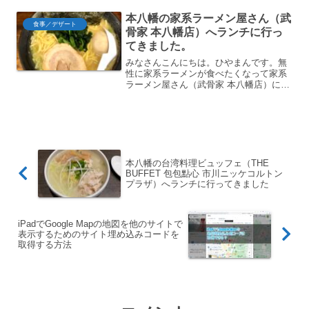
したのでご紹介します。松山風の鯛めし
本八幡の家系ラーメン屋さん（武
を食べました。外観というわ...
食事／デザート
骨家 本八幡店）へランチに行っ
てきました。
みなさんこんにちは。ひやまんです。無
性に家系ラーメンが食べたくなって家系
ラーメン屋さん（武骨家 本八幡店）に行
ってきましたのでご紹介します。 JR本八
幡駅から徒歩2分 終日ライスお代わり自
由 （2021.09時点）次回から使える300円
クー...
本八幡の台湾料理ビュッフェ（THE
BUFFET 包包點心 市川ニッケコルトン
プラザ）へランチに行ってきました
iPadでGoogle Mapの地図を他のサイトで
表示するためのサイト埋め込みコードを
取得する方法