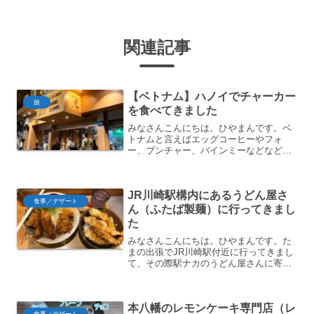
関連記事
【ベトナム】ハノイでチャーカー
旅
を食べてきました
みなさんこんにちは。ひやまんです。ベ
トナムと言えばエッグコーヒーやフォ
ー、ブンチャー、バインミーなどなど
様々な名物料理がありますよね。実はあ
まり有名ではありませんがチャーカーと
いう料理も存在します。ハノイの郷土料
JR川崎駅構内にあるうどん屋さ
理です。というわけで今回はハ...
食事／デザート
ん（ふたば製麺）に行ってきまし
た
みなさんこんにちは。ひやまんです。た
まの出張でJR川崎駅付近に行ってきまし
て、その際駅ナカのうどん屋さんに寄っ
てきたのでご紹介します。 JR川崎駅の北
側改札内にある ネギと天かすはサービス
で入れてくれる あっさりした出汁が美味
本八幡のレモンケーキ専門店（レ
しい外観という...