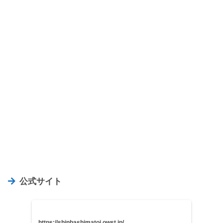
公式サイト
https://shinbashimatoi.owst.jp/