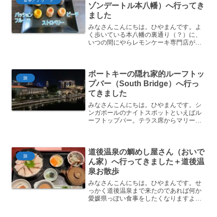
食事／デザート
ゾンデートル本八幡）へ行ってき
ました
みなさんこんにちは。ひやまんです。よ
く歩いている本八幡の裏通り（？）に、
いつの間にやらレモンケーキ専門店がで
きていまして行ってきましたのでご紹介
します。場所は以前陶芸教室が入ってい
たあのテナントです。外観というわけで
ボートキーの隠れ家的ルーフトッ
やってきたのだ。JR本八...
旅
プバー（South Bridge）へ行っ
てきました
みなさんこんにちは。ひやまんです。シ
ンガポールのナイトスポットといえばル
ーフトップバー。テラス席からマリーナ
ベイサンズがよく見えるLeVeL33や、世
界一高い標高を誇りマリーナベイサンズ
を見下ろすことができる1-altitude あたり
道後温泉の鯛めし屋さん（おいで
が有...
旅
ん家）へ行ってきました＋道後温
泉お散歩
みなさんこんにちは。ひやまんです。せ
っかく道後温泉まで来たのであれば何か
愛媛県っぽい食事をしたくなりますよ
ね。というわけで今回は愛媛県の名物で
ある鯛めし（おいでん家）を食べてきま