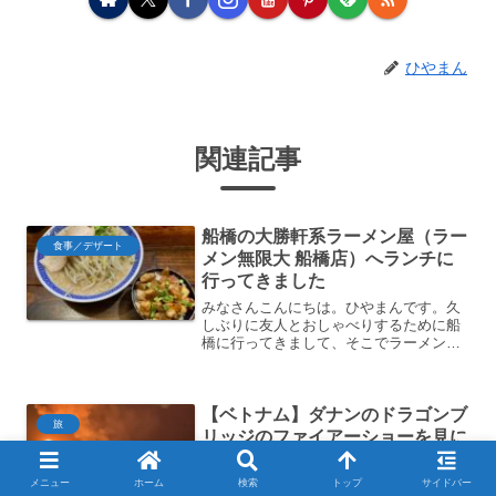
ひやまん
関連記事
船橋の大勝軒系ラーメン屋（ラー
食事／デザート
メン無限大 船橋店）へランチに
行ってきました
みなさんこんにちは。ひやまんです。久
しぶりに友人とおしゃべりするために船
橋に行ってきまして、そこでラーメンを
食してきたのでご紹介します。外観とい
うわけでやってきたのだ。JR船橋駅から
は徒歩3分、京成船橋からも2分ほどの位
【ベトナム】ダナンのドラゴンブ
置に立地している。見...
旅
リッジのファイアーショーを見に
行きました
みなさんは。ひやまんです。ダナンとい
メニュー
ホーム
検索
トップ
サイドバー