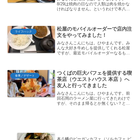
8/29は焼肉の日なので人類は肉を焼かな
ければなりません。というわけで本八幡
の焼肉屋さん（炭火焼肉 食べ放題 きっ
ちょう 本八幡駅前店）に行ってきまし
た。ランチに食べ放題ができるなかなか
松屋のモバイルオーダーで店内注
いいお店です。 ラン...
ライフハック
文をやってみました！
みなさんこんにちは。ひやまんです。み
んな大好き牛めしを提供してくれる松屋
ですが、最近モバイルオーダーなるもの
を始めたということを知りました。調べ
てみると持ち帰りだけではなくて、店内
でも使えるうえに支払いはクレジットカ
つくばの巨大パフェを提供する喫
ードでできるらしい。支払...
食事／デザート
茶店（ウエストハウス 本店 ）へ
友人と行ってきました
みなさんこんにちは。ひやまんです。前
回石岡のラーメン屋に行ってきたわけで
すが、そのまま帰るとか無くない？とい
うことで喫茶店にでもよりますかとなり
まして、パフェが美味しいと評判のつく
ばの喫茶店（ウエストハウス 本店）に
ついてご紹介します。こち...
本八幡のビーガンカフェ（ソルカフェ ビ