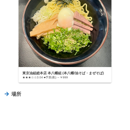
東京油組総本店 本八幡組 (本八幡/油そば・まぜそば)
★★★☆☆3.04 ■予算(夜):～￥999
場所