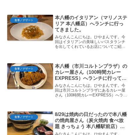
題になっている神田のラーメン屋さん
（海富道しーふーどう）に行ってきまし
たのでご紹介します。魚を焼いて骨まで
本八幡のイタリアン（マリノステ
無駄なく溶け込ませた...
食事／デザート
リア 本八幡店）へランチに行っ
てきました。
みなさんこんにちは。ひやまんです。今
回はイタリアンの美味しいパスタランチ
を出してくれているお店についてご紹介
します。外観というわけでやってきたの
だ。JR本八幡駅北口から徒歩4分。八幡
一番商店会の通りから一本入ったところ
本八幡（市川コルトンプラザ）の
に立地している。近くに...
食事／デザート
カレー屋さん（100時間カレー
EXPRESS）へランチに行ってき
ました
みなさんこんにちは。ひやまんです。今
回は市川コルトンプラザにあるカレー屋
さん（100時間カレーEXPRESS）へラン
チに行きましたのでご紹介します。100
時間カレーはその名の通り、100時間煮
込んで作る濃厚なカレーで神田カレーグ
8/29は焼肉の日だったので本八幡
ランプリ2回...
食事／デザート
の焼肉屋さん（炭火焼肉 食べ放
題 きっちょう 本八幡駅前店）へ
ランチに行きました
みなさんこんにちは。ひやまんです。